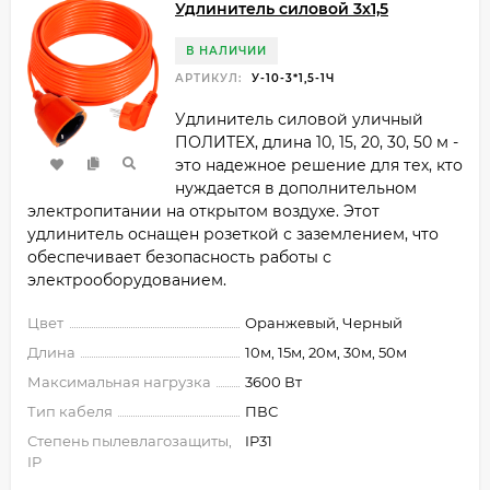
Удлинитель силовой 3х1,5
В НАЛИЧИИ
АРТИКУЛ:
У-10-3*1,5-1Ч
Удлинитель силовой уличный
ПОЛИТЕХ, длина 10, 15, 20, 30, 50 м -
это надежное решение для тех, кто
нуждается в дополнительном
электропитании на открытом воздухе. Этот
удлинитель оснащен розеткой с заземлением, что
обеспечивает безопасность работы с
электрооборудованием.
Цвет
Оранжевый, Черный
Длина
10м, 15м, 20м, 30м, 50м
Максимальная нагрузка
3600 Вт
Тип кабеля
ПВС
Степень пылевлагозащиты,
IP31
IP