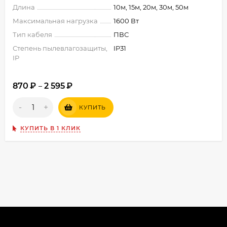
Длина
10м, 15м, 20м, 30м, 50м
Максимальная нагрузка
1600 Вт
Тип кабеля
ПВС
Степень пылевлагозащиты,
IP31
IP
870
₽
2 595
₽
–
-
+
КУПИТЬ
КУПИТЬ В 1 КЛИК