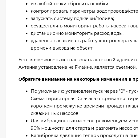
из любой точки сбросить ошибки;
контролировать параметры водопровода/котел
запускать систему подкачки/полива;
осуществлять мониторинг работы насоса пов
дистанционно мониторить расход воды;
удаленно налаживать работу контроллера у к
времени выезда на объект;
Есть возможность использовать антенный удлинител
Антенна установлена на F-гайке, является съемной
Обратите внимание на некоторые изменения в п
По умолчанию установлен пуск через "0" - пу
Схема тиристорная. Сначала открывается тири
коротком промежутке времени пройдет плавн
скважинных насосов.
Для вибрационных насосов рекомендуем испо
90% мощности для старта и разгонять насос от 
Калибровка давления теперь проходит на пне