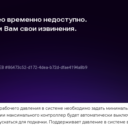
 рабочего давления в системе необходимо задать минималь
и максимального контроллер будет автоматически выключ
ускаться для подкачки. Поддерживает давление в системе 