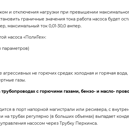
оком и отключения нагрузки при превышении максимально
тановить граничные значения тока работа насоса будет ост
ер, максимальный ток 0,01-30,0 ампер.
ой насоса «ПолиТех»:
й параметров)
 агрессивных не горючих средах: холодная и горячая вода,
ртные газы.
рубопроводах с горючими газами, бензо- и масло- прово
ится в порт напорной магистрали или ресивера, с внутре
 на трубах регулярно (в больших объемах) выпадает конде
управления насосом через Трубку Перкинса.