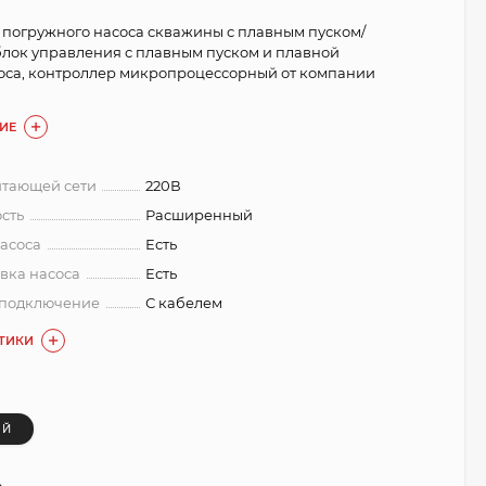
 погружного насоса скважины с плавным пуском/
, блок управления с плавным пуском и плавной
оса, контроллер микропроцессорный от компании
ИЕ
тающей сети
220В
сть
Расширенный
асоса
Есть
вка насоса
Есть
 подключение
С кабелем
СТИКИ
ЫЙ