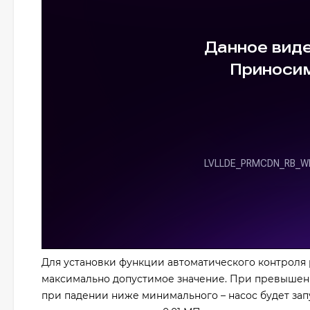
Для установки функции автоматического контроля
максимально допустимое значение. При превышени
при падении ниже минимального – насос будет зап