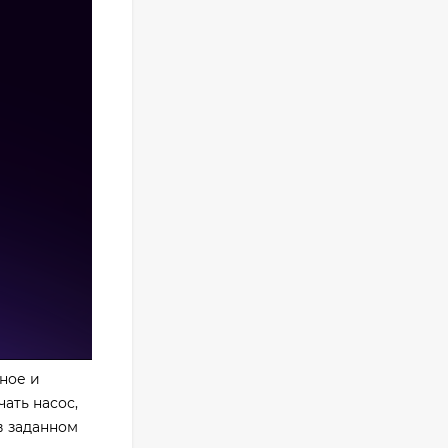
ное и
ать насос,
в заданном