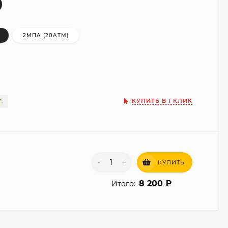
2МПА (20АТМ)
КУПИТЬ В 1 КЛИК
.
-
+
КУПИТЬ
8 200
₽
Итого: