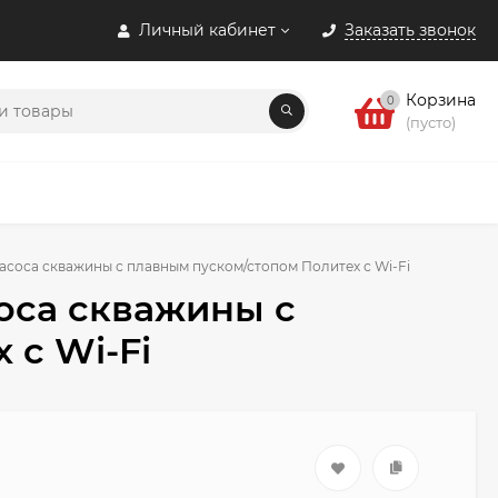
Личный кабинет
Заказать звонок
Корзина
0
(пусто)
асоса скважины с плавным пуском/стопом Политех с Wi-Fi
оса скважины с
 с Wi-Fi