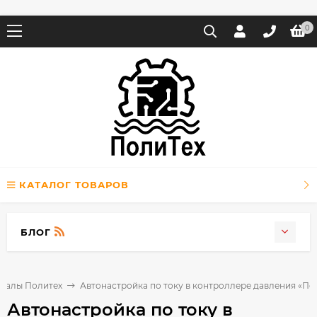
0
КАТАЛОГ ТОВАРОВ
БЛОГ
иалы Политех
Автонастройка по току в контроллере давления «По
Автонастройка по току в